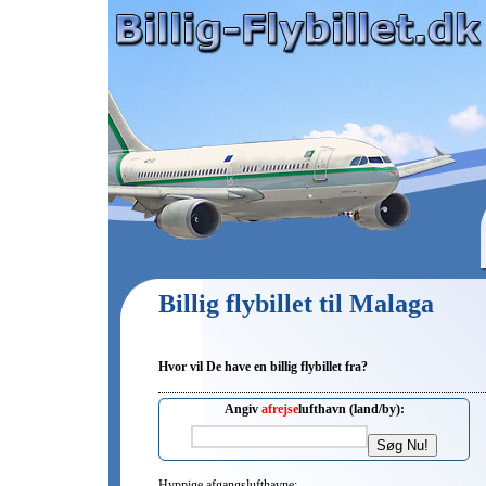
Billig flybillet til Malaga
Hvor vil De have en billig flybillet fra?
Angiv
afrejse
lufthavn (land/by):
Hyppige afgangslufthavne: