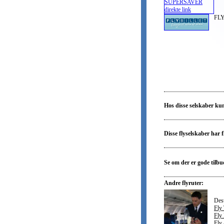
FLY
Hos disse selskaber kun
Disse flyselskaber har f
Se om der er gode tilb
Andre flyruter:
Dest
Fly 
Fly
Fly 