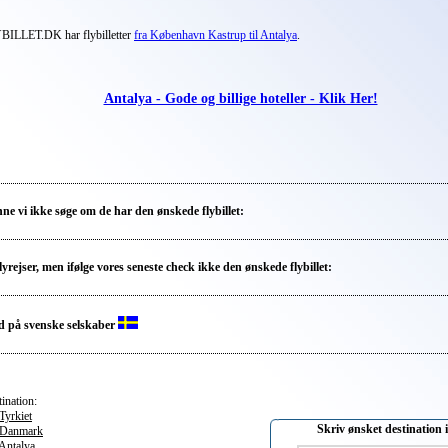
BILLET.DK har flybilletter
fra København Kastrup til Antalya
.
Antalya - Gode og billige hoteller - Klik Her!
ne vi ikke søge om de har den ønskede flybillet:
lyrejser, men ifølge vores seneste check ikke den ønskede flybillet:
ud på svenske selskaber
ination:
Tyrkiet
Skriv ønsket destination 
 Danmark
Antalya