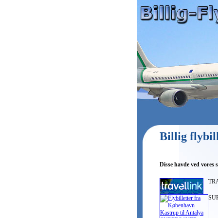
Billig flyb
Disse havde ved vores s
TRA
SUP