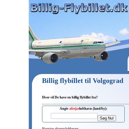
Billig flybillet til Volgograd
Hvor vil De have en billig flybillet fra?
Angiv
afrejse
lufthavn (land/by):
Hyppige afgangslufthavne: