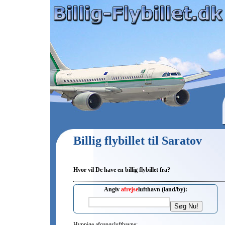
Billig flybillet til Saratov
Hvor vil De have en billig flybillet fra?
Angiv
afrejse
lufthavn (land/by):
Hyppige afgangslufthavne: