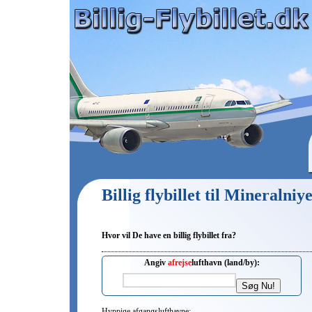
Billig flybillet til Mineralni
Hvor vil De have en billig flybillet fra?
Angiv
afrejse
lufthavn (land/by):
Hyppige afgangslufthavne: