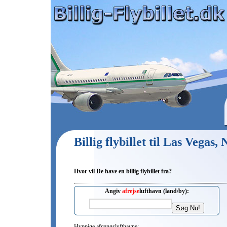
Billig flybillet til Las Vegas,
Hvor vil De have en billig flybillet fra?
Angiv
afrejse
lufthavn (land/by):
Hyppige afgangslufthavne: