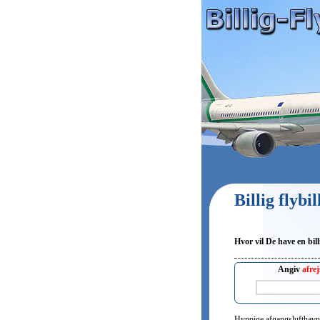
Billig flybi
Hvor vil De have en billi
Angiv
afrej
Hyppige afgangslufthavn