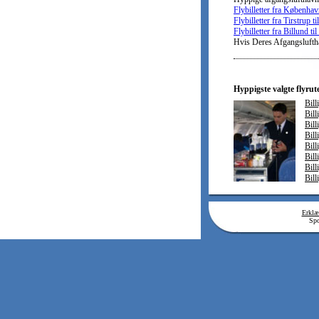
Flybilletter fra Københav
Flybilletter fra Tirstrup t
Flybilletter fra Billund ti
Hvis Deres Afgangsluftha
Hyppigste valgte flyrut
Bill
Bill
Bill
Bill
Bill
Bill
Bill
Bill
Erklæ
Spo