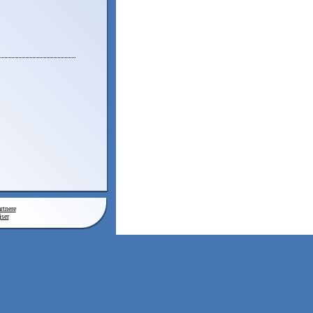
rtnere
ser