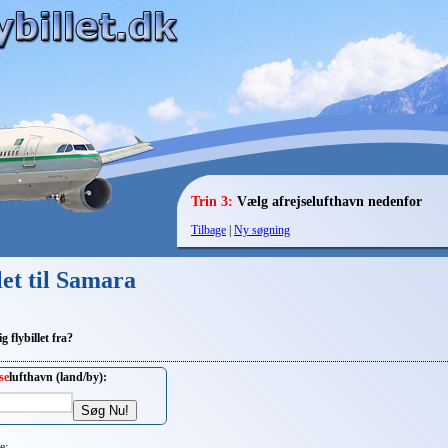
Trin 3:
Vælg afrejselufthavn nedenfor
Tilbage
|
Ny søgning
llet til Samara
g flybillet fra?
se
lufthavn (land/by):
e: