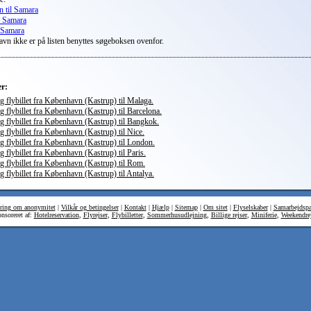
n til Samara
il Samara
l Samara
vn ikke er på listen benyttes søgeboksen ovenfor.
er:
ig flybillet fra København (Kastrup) til Malaga.
ig flybillet fra København (Kastrup) til Barcelona.
ig flybillet fra København (Kastrup) til Bangkok.
ig flybillet fra København (Kastrup) til Nice.
ig flybillet fra København (Kastrup) til London.
ig flybillet fra København (Kastrup) til Paris.
ig flybillet fra København (Kastrup) til Rom.
ig flybillet fra København (Kastrup) til Antalya.
ring om anonymitet
|
Vilkår og betingelser
|
Kontakt
|
Hjælp
|
Sitemap
|
Om sitet
|
Flyselskaber
|
Samarbejdspa
nsoreret af:
Hotelreservation
,
Flyrejser
,
Flybilletter
,
Sommerhusudlejning
,
Billige rejser
,
Miniferie
,
Weekendrej