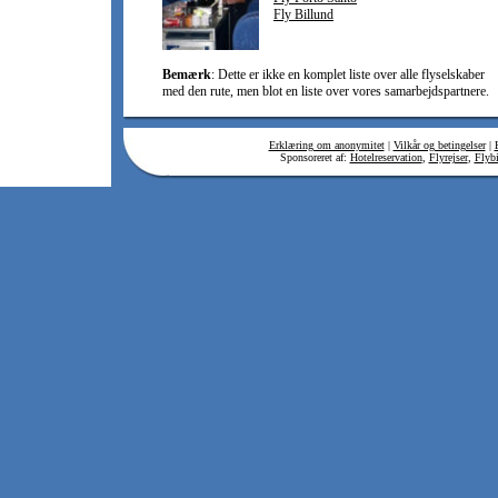
Fly Billund
Bemærk
: Dette er ikke en komplet liste over alle flyselskaber
med den rute, men blot en liste over vores samarbejdspartnere.
Erklæring om anonymitet
|
Vilkår og betingelser
|
Sponsoreret af:
Hotelreservation
,
Flyrejser
,
Flybi