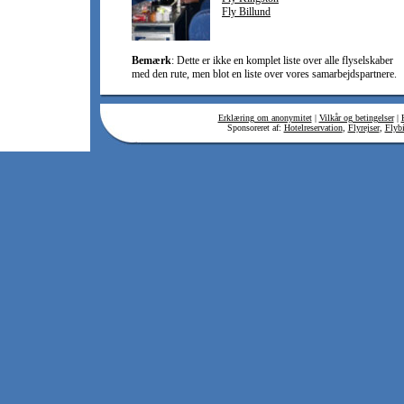
Fly Billund
Bemærk
: Dette er ikke en komplet liste over alle flyselskaber
med den rute, men blot en liste over vores samarbejdspartnere.
Erklæring om anonymitet
|
Vilkår og betingelser
|
Sponsoreret af:
Hotelreservation
,
Flyrejser
,
Flybi